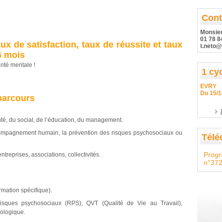
n
Cont
Monsie
01 78 8
ux de satisfaction, taux de réussite et taux
t.neto@
6 mois
anté mentale !
1 cy
EVRY
Du 15/1
parcours
nté, du social, de l’éducation, du management.
compagnement humain, la prévention des risques psychosociaux ou
Télé
Prog
reprises, associations, collectivités.
n°372
mation spécifique).
risques psychosociaux (RPS), QVT (Qualité de Vie au Travail),
ologique.