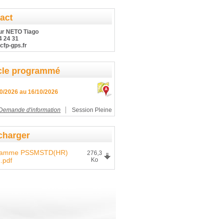
act
ur NETO Tiago
4 24 31
cfp-gps.fr
cle programmé
0/2026 au 16/10/2026
Demande d'information
Session Pleine
charger
ramme PSSMSTD(HR)
276,3
.pdf
Ko