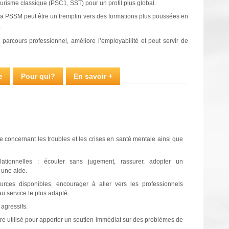
risme classique (PSC1, SST) pour un profil plus global.
: la PSSM peut être un tremplin vers des formations plus poussées en
.
parcours professionnel, améliore l’employabilité et peut servir de
e
Pour qui?
En savoir +
concernant les troubles et les crises en santé mentale ainsi que
ationnelles : écouter sans jugement, rassurer, adopter un
 une aide.
ources disponibles, encourager à aller vers les professionnels
au service le plus adapté.
 agressifs.
être utilisé pour apporter un soutien immédiat sur des problèmes de