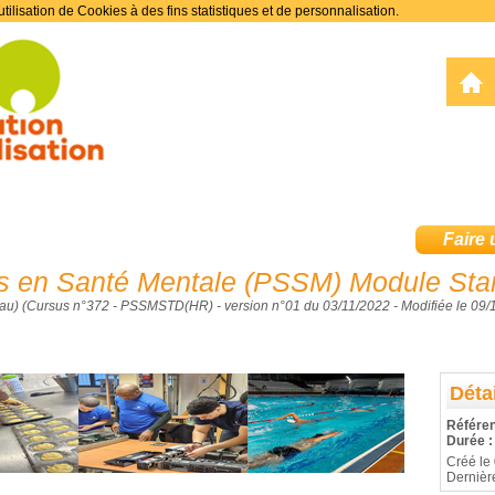
tilisation de Cookies à des fins statistiques et de personnalisation.
Faire
s en Santé Mentale (PSSM) Module Sta
u) (Cursus n°372 - PSSMSTD(HR) - version n°01 du 03/11/2022 - Modifiée le 09/
Détai
Référe
Durée :
Créé le
Dernièr